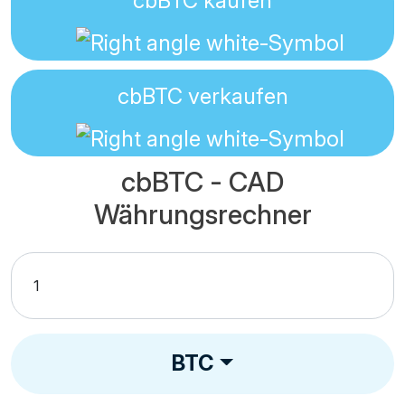
cbBTC
kaufen
cbBTC
verkaufen
cbBTC - CAD
Währungsrechner
BTC