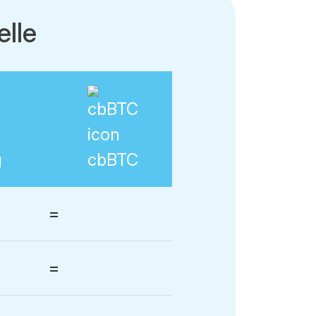
lle
g
cbBTC
=
=