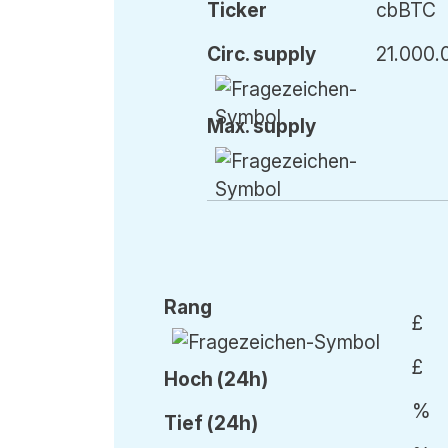
Ticker
cbBTC
Circ. supply
21.000.
Max. supply
Rang
£
£
Hoch (24h)
%
Tief (24h)