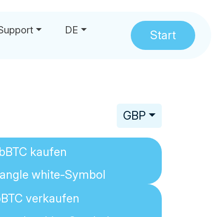
Support
DE
Start
hrungen
GBP
bBTC
kaufen
bBTC
verkaufen