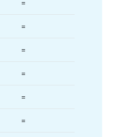
=
=
=
=
=
=