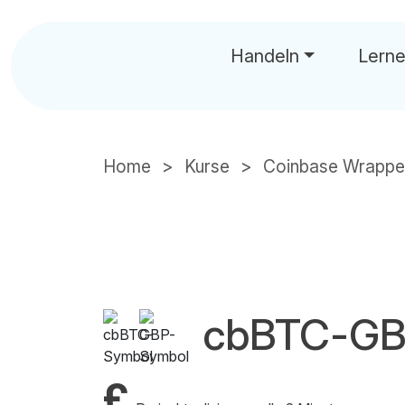
Handeln
Lern
Home
Kurse
Coinbase Wrapp
cbBTC-GB
£