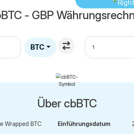
bBTC - GBP Währungsrechn
BTC
Über cbBTC
se Wrapped BTC
Einführung
sdatum