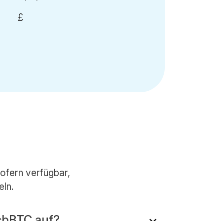
£
Sofern verfügbar,
eln.
cbBTC auf?