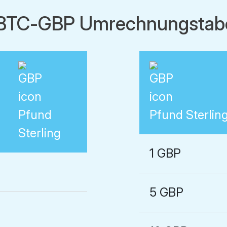
BTC-GBP Umrechnungstabe
Pfund
Pfund Sterlin
Sterling
1 GBP
5 GBP