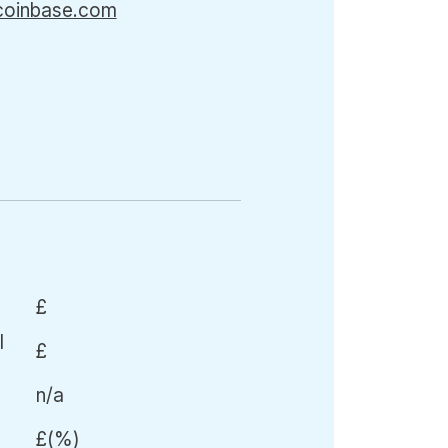
coinbase.com
-
-
£
£
n/a
£
(
%)