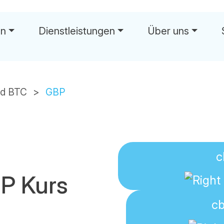
en
Dienstleistungen
Über uns
wä
ed BTC
GBP
c
P Kurs
c