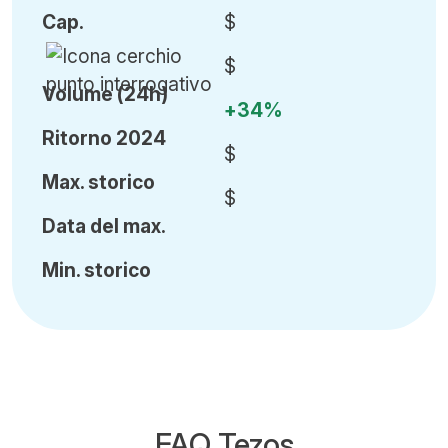
Cap
.
$
$
Volume (24h)
+34%
Ritorno 2024
$
Ma
x.
storico
$
Data del max.
Min
.
storico
FAQ Tezos