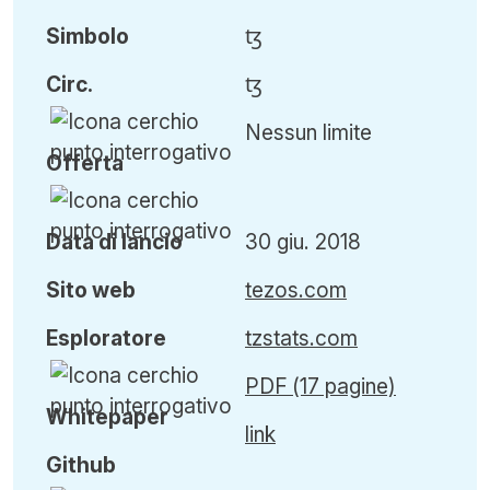
Simbolo
ꜩ
Circ
.
ꜩ
Nessun limite
Offerta
Data di lancio
30 giu. 2018
Sito web
tezos.com
Esploratore
tzstats.com
PDF (17 pagine)
Whitepaper
link
Github