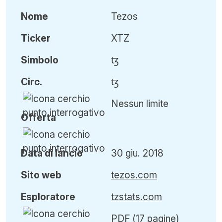
Nome
Tezos
Ticker
XTZ
Simbolo
ꜩ
Circ
.
ꜩ
Nessun limite
Offerta
Data di lancio
30 giu. 2018
Sito web
tezos.com
Esploratore
tzstats.com
PDF (17 pagine)