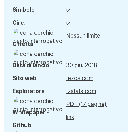
Simbolo
ꜩ
Circ
.
ꜩ
Nessun limite
Offerta
Data di lancio
30 giu. 2018
Sito web
tezos.com
Esploratore
tzstats.com
PDF (17 pagine)
Whitepaper
link
Github