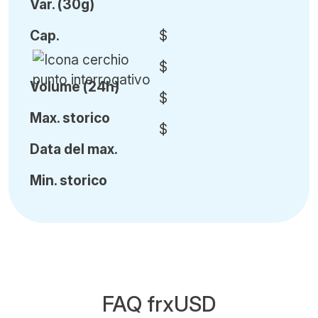
Var
.
(30g)
Cap
.
$
$
Volume (24h)
$
Ma
x.
storico
$
Data del max.
Min
.
storico
FAQ frxUSD