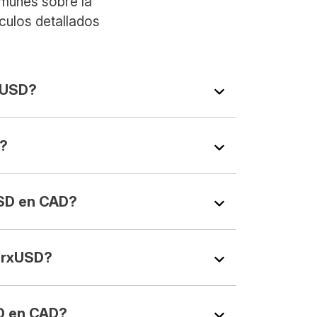
omunes sobre la
culos detallados
xUSD?
?
SD en CAD?
frxUSD?
D en CAD?