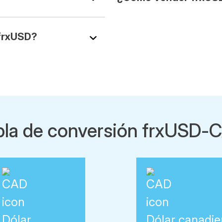
 frxUSD?
bla de conversión frxUSD-
Dólar
Dólar canadi