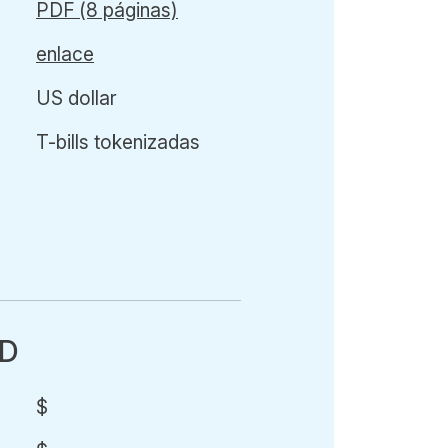
PDF (8 páginas)
enlace
US dollar
T-bills tokenizadas
SD
$