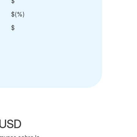
$
$
(
%)
$
xUSD