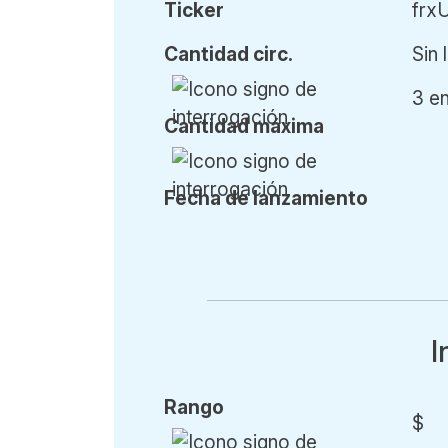
Ticker
frx
Cant
idad
circ.
Sin 
3 e
Cant
idad
máx
ima
Fecha de l
anzamiento
I
Rango
$