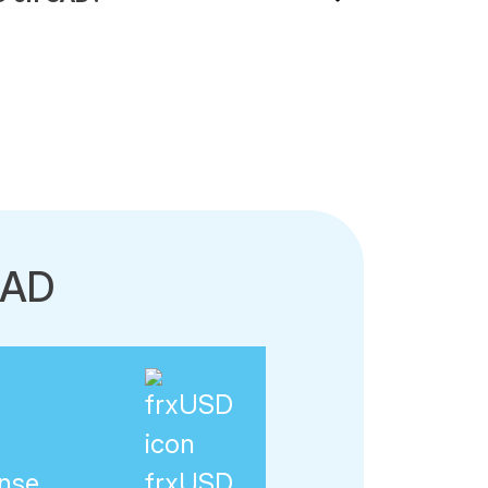
CAD
ense
frxUSD