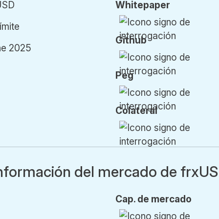
USD
Whitepaper
límite
Github
ne 2025
Peg
Colateral
nformación del mercado de frxU
Cap.
de mercado