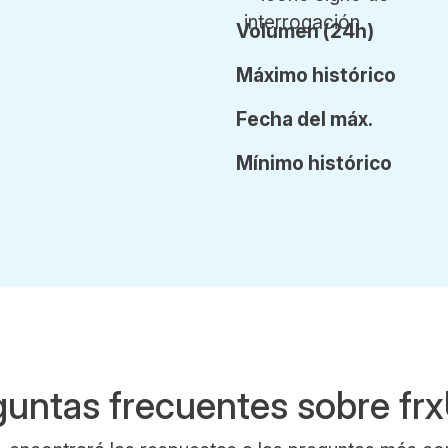
Vol
umen
(24h)
Máx
imo
histórico
Fecha
del
máx.
Mín
imo
histórico
guntas frecuentes sobre fr