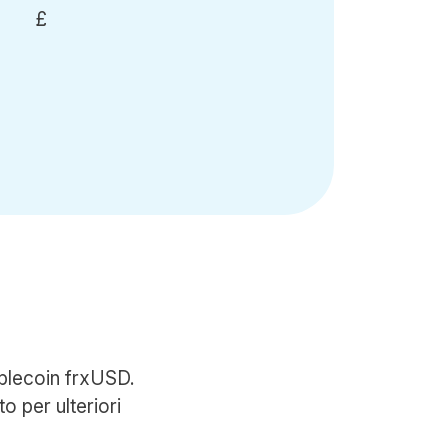
£
ablecoin frxUSD.
o per ulteriori