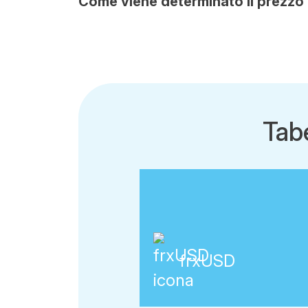
Come viene determinato il prezzo
Tab
frxUSD