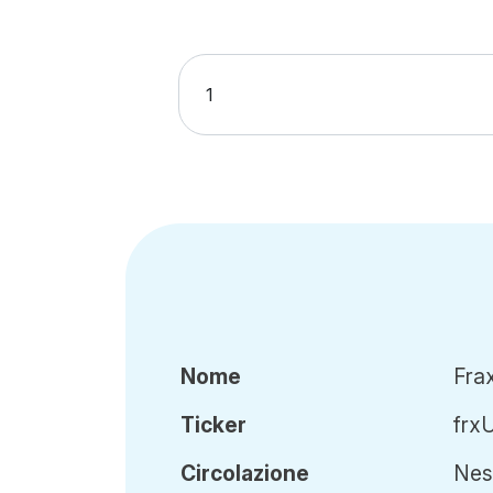
Nome
Fra
Ticker
frx
Circ
olazione
Ness