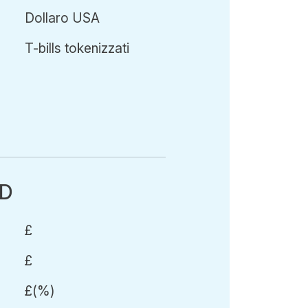
Dollaro USA
T-bills tokenizzati
SD
£
£
£
(
%)