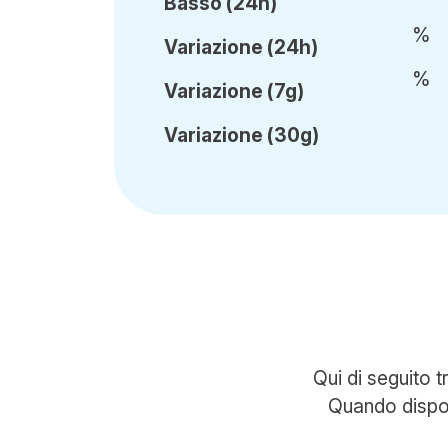
Basso (24h)
%
Var
iazione
(24h)
%
Var
iazione
(7g)
Var
iazione
(30g)
Qui di seguito 
Quando disponi