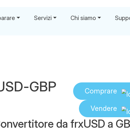
parare
Servizi
Chi siamo
Supp
xUSD-GBP
Comprare
Vendere
onvertitore da frxUSD a G