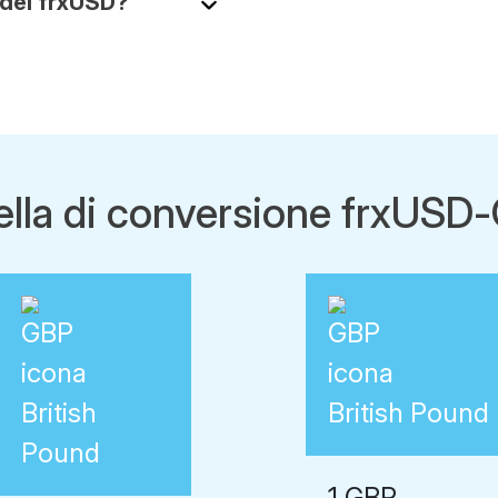
 del frxUSD?
ella di conversione frxUSD
British
British Pound
Pound
1 GBP