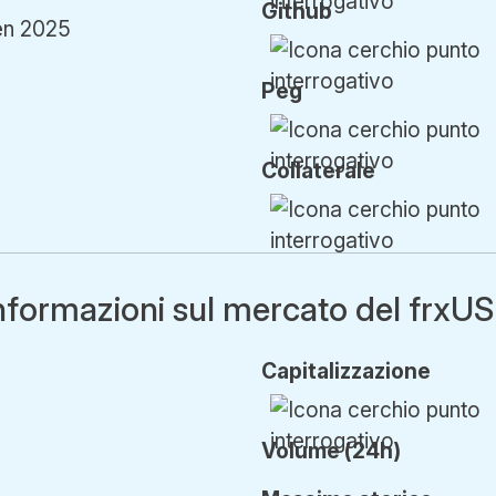
Github
en 2025
Peg
Collaterale
nformazioni sul mercato del frxU
Cap
italizzazione
Volume (24h)