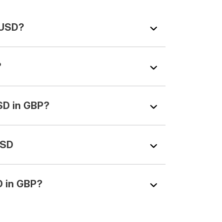
xUSD?
?
D in GBP?
USD
 in GBP?