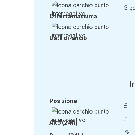
3 g
Offerta
massima
Data di lancio
I
Posizione
£
£
Alto (24h)
%