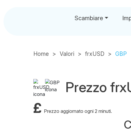
Scambiare
Im
Home
Valori
frxUSD
GBP
Prezzo fr
£
Prezzo aggiornato ogni 2 minuti.
C