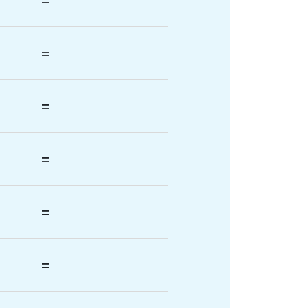
=
=
=
=
=