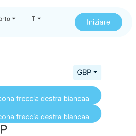
orto
IT
Iniziare
GBP
BP