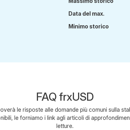
Ma
ssimo
storico
Data del max.
Min
imo
storico
FAQ frxUSD
troverà le risposte alle domande più comuni sulla st
bili, le forniamo i link agli articoli di approfondiment
letture.