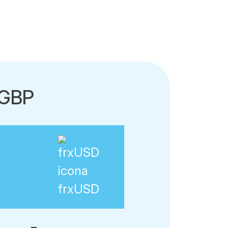
-GBP
frxUSD
=