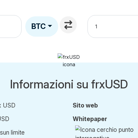
BTC
Informazioni su frxUSD
x USD
Sito web
USD
Whitepaper
un limite