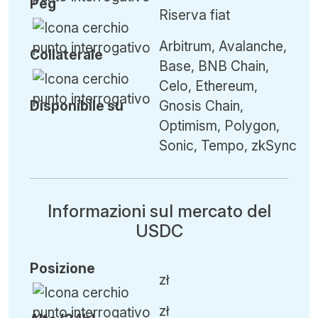
Peg
Riserva fiat
Arbitrum, Avalanche,
Collaterale
Base, BNB Chain,
Celo, Ethereum,
Disponibile su
Gnosis Chain,
Optimism, Polygon,
Sonic, Tempo, zkSync
Informazioni sul mercato del
USDC
Posizione
zł
zł