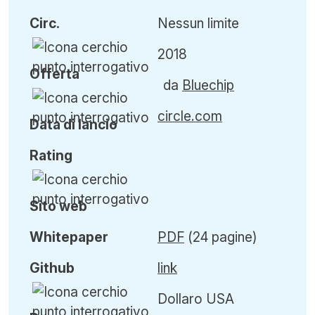
Circ
.
Nessun limite
2018
Offerta
da
Bluechip
circle.com
Data di lancio
Rating
Sito web
Whitepaper
PDF
(24 pagine)
Github
link
Dollaro USA