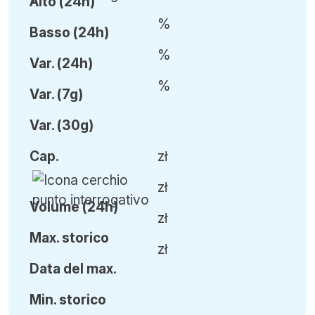
Alto (24h)
%
Basso (24h)
%
Var
.
(24h)
%
Var
.
(7g)
Var
.
(30g)
Cap
.
zł
zł
Volume (24h)
zł
Ma
x.
storico
zł
Data del max.
Min
.
storico