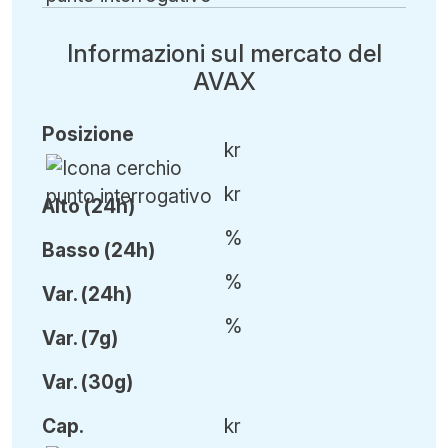
Informazioni sul mercato del
AVAX
Posizione
kr
kr
Alto (24h)
%
Basso (24h)
%
Var
.
(24h)
%
Var
.
(7g)
Var
.
(30g)
Cap
.
kr