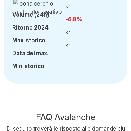
kr
Volume (24h)
-6.8%
Ritorno 2024
kr
Ma
x.
storico
kr
Data del max.
Min
.
storico
FAQ Avalanche
Di seguito troverà le risposte alle domande più