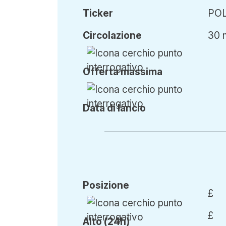
Ticker
PO
Circ
olazione
30 
Offerta
massima
Data di lancio
Posizione
£
£
Alto (24h)