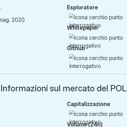
L
Esploratore
mag. 2020
Whitepaper
Github
Informazioni sul mercato del POL
Cap
italizzazione
Volume (24h)