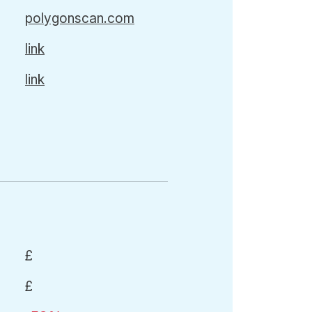
polygonscan.com
link
link
£
£