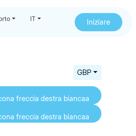
orto
IT
Iniziare
GBP