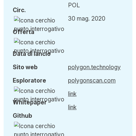
POL
Circ
.
30 mag. 2020
Offerta
Data di lancio
Sito web
polygon.technology
Esploratore
polygonscan.com
link
Whitepaper
link
Github