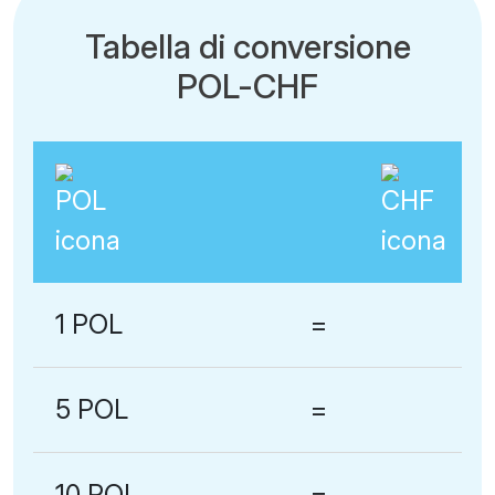
Tabella di conversione
POL-CHF
1 POL
=
5 POL
=
10 POL
=