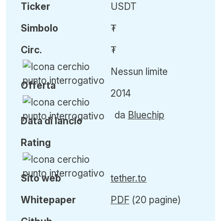
Ticker
USDT
Simbolo
₮
Circ
.
₮
Nessun limite
Offerta
2014
da
Bluechip
Data di lancio
Rating
Sito web
tether.to
Whitepaper
PDF
(20 pagine)