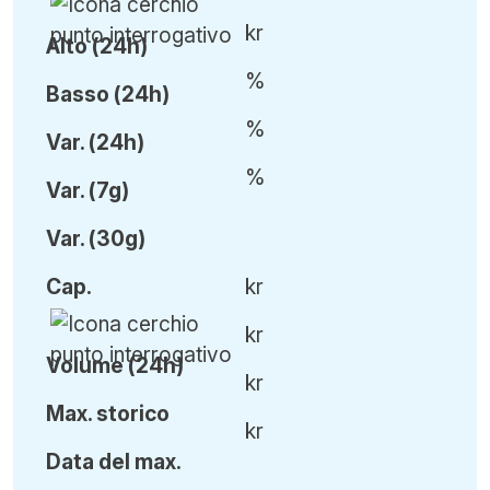
kr
Alto (24h)
%
Basso (24h)
%
Var
.
(24h)
%
Var
.
(7g)
Var
.
(30g)
Cap
.
kr
kr
Volume (24h)
kr
Ma
x.
storico
kr
Data del max.