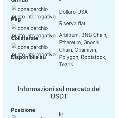
Github
-
Dollaro USA
Peg
Riserva fiat
Arbitrum, BNB Chain,
Collaterale
Ethereum, Gnosis
Chain, Optimism,
Disponibile su
Polygon, Rootstock,
Tezos
Informazioni sul mercato del
USDT
Posizione
kr