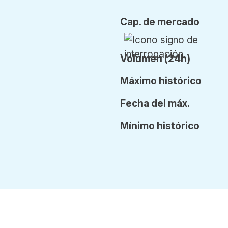
Cap.
de mercado
Vol
umen
(24h)
Máx
imo
histórico
Fecha
del
máx.
Mín
imo
histórico