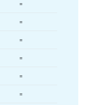
=
=
=
=
=
=