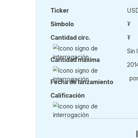
Ticker
US
Símbolo
₮
Cant
idad
circ.
₮
Sin 
Cant
idad
máx
ima
201
po
Fecha de l
anzamiento
Calificación