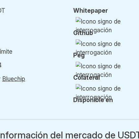
DT
Whitepaper
Github
límite
Peg
4
Colateral
r
Bluechip
Disponible en
Información del mercado de USD