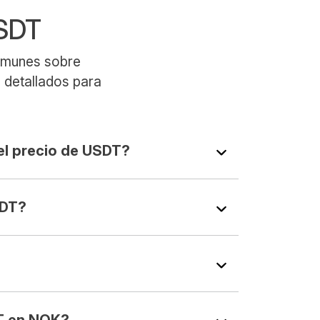
USDT
comunes sobre
 detallados para
el precio de USDT?
SDT?