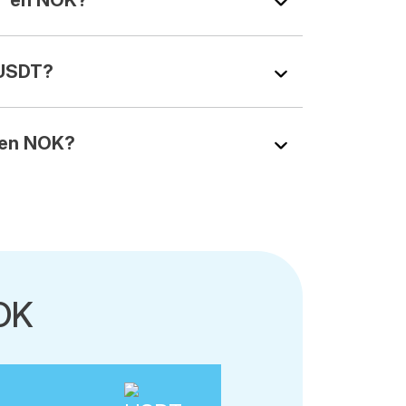
T en NOK?
 USDT?
 en NOK?
OK