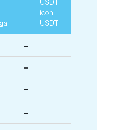
ga
USDT
=
=
=
=