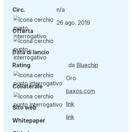
Circ
.
n/a
26 ago. 2019
Offerta
Data di lancio
Rating
da
Bluechip
Oro
Collaterale
paxos.com
link
Sito web
link
Whitepaper