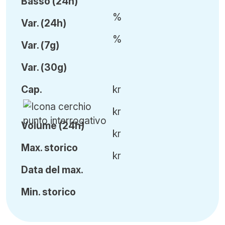
Basso (24h)
%
Var
.
(24h)
%
Var
.
(7g)
Var
.
(30g)
Cap
.
kr
kr
Volume (24h)
kr
Ma
x.
storico
kr
Data del max.
Min
.
storico