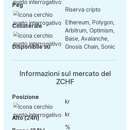
Peg
Riserva cripto
Ethereum, Polygon,
Collaterale
Arbitrum, Optimism,
Base, Avalanche,
Disponibile su
Gnosis Chain, Sonic
Informazioni sul mercato del
ZCHF
Posizione
kr
kr
Alto (24h)
%