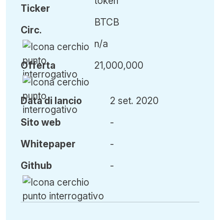
token
Ticker
BTCB
Circ
.
n/a
Offerta
21,000,000
Data di lancio
2 set. 2020
Sito web
-
Whitepaper
-
Github
-