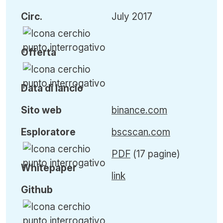
Circ
.
July 2017
Offerta
Data di lancio
Sito web
binance.com
Esploratore
bscscan.com
PDF
(17 pagine)
Whitepaper
link
Github