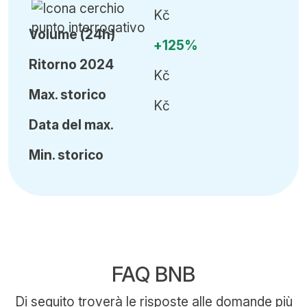
Kč
Volume (24h)
+125%
Ritorno 2024
Kč
Ma
x.
storico
Kč
Data del max.
Min
.
storico
FAQ BNB
Di seguito troverà le risposte alle domande più