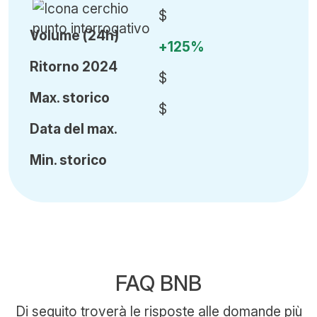
$
Volume (24h)
+125%
Ritorno 2024
$
Ma
x.
storico
$
Data del max.
Min
.
storico
FAQ BNB
Di seguito troverà le risposte alle domande più