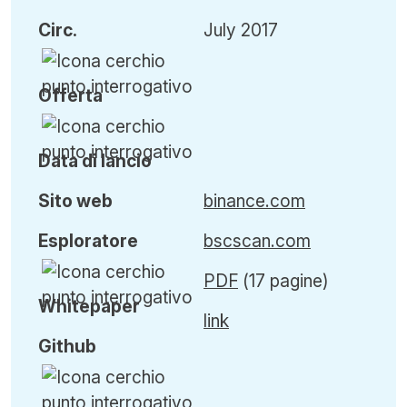
Circ
.
July 2017
Offerta
Data di lancio
Sito web
binance.com
Esploratore
bscscan.com
PDF
(17 pagine)
Whitepaper
link
Github