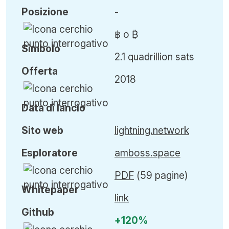
Posizione
-
฿ o ₿
Simbolo
2.1 quadrillion sats
Offerta
2018
Data di lancio
Sito web
lightning.network
Esploratore
amboss.space
PDF
(59 pagine)
Whitepaper
link
Github
+120%