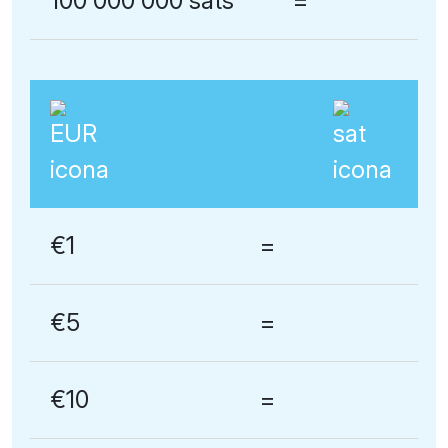
100 000 000 sats
=
€1
=
€5
=
€10
=