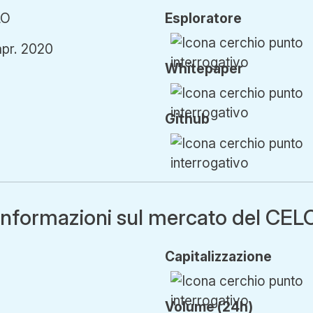
LO
Esploratore
apr. 2020
Whitepaper
Github
Informazioni sul mercato del CEL
Cap
italizzazione
Volume (24h)