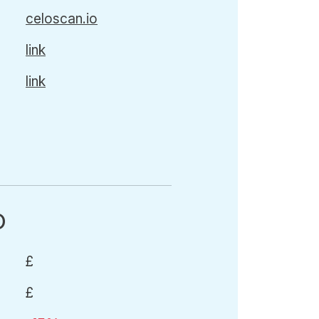
celoscan.io
link
link
O
£
£