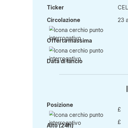
Ticker
CE
Circ
olazione
23 
Offerta
massima
Data di lancio
Posizione
£
£
Alto (24h)