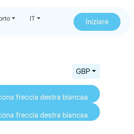
orto
IT
Iniziare
GBP