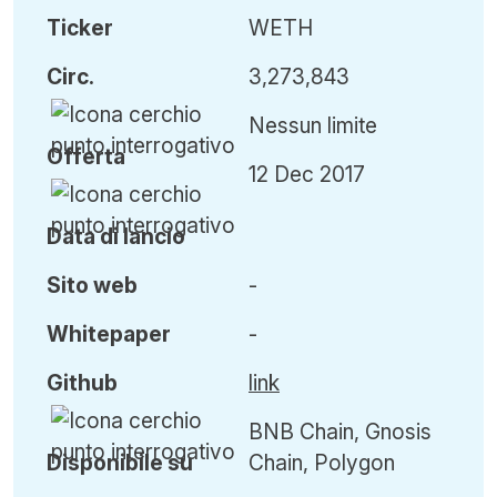
Ticker
WETH
Circ
.
3,273,843
Nessun limite
Offerta
12 Dec 2017
Data di lancio
Sito web
-
Whitepaper
-
Github
link
BNB Chain, Gnosis
Disponibile su
Chain, Polygon