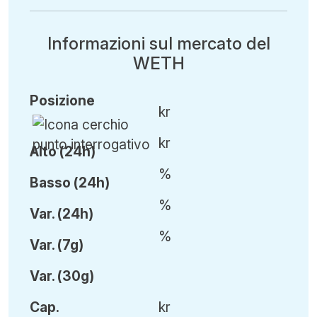
Informazioni sul mercato del
WETH
Posizione
kr
kr
Alto (24h)
%
Basso (24h)
%
Var
.
(24h)
%
Var
.
(7g)
Var
.
(30g)
Cap
.
kr