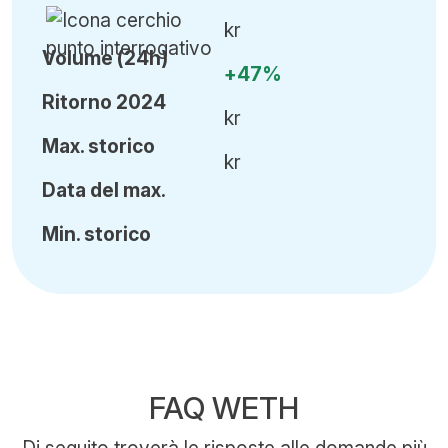
kr
Volume (24h)
+47%
Ritorno 2024
kr
Ma
x.
storico
kr
Data del max.
Min
.
storico
FAQ WETH
Di seguito troverà le risposte alle domande più