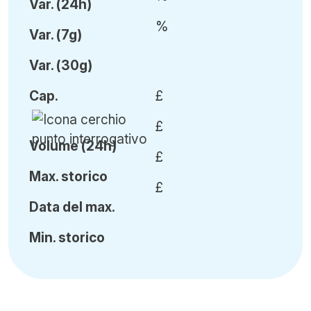
Var
.
(24h)
%
Var
.
(7g)
Var
.
(30g)
Cap
.
£
£
Volume (24h)
£
Ma
x.
storico
£
Data del max.
Min
.
storico