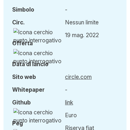
Simbolo
-
Circ
.
Nessun limite
19 mag. 2022
Offerta
Data di lancio
Sito web
circle.com
Whitepaper
-
Github
link
Euro
Peg
Riserva fiat