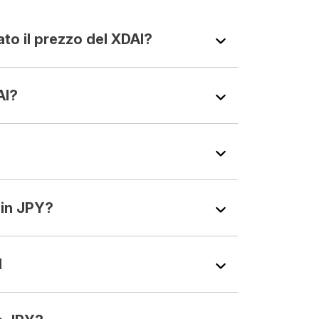
to il prezzo del XDAI?
AI?
in JPY?
I