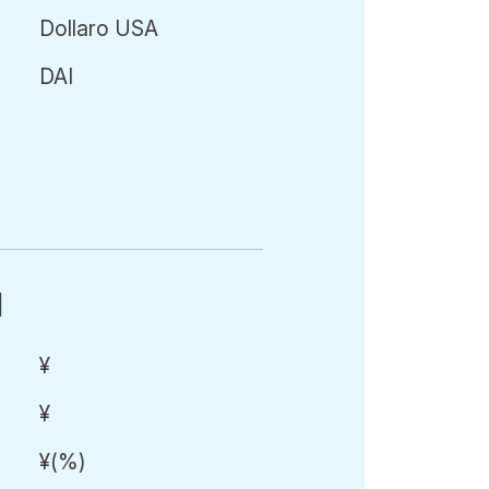
Dollaro USA
DAI
I
¥
¥
¥
(
%)