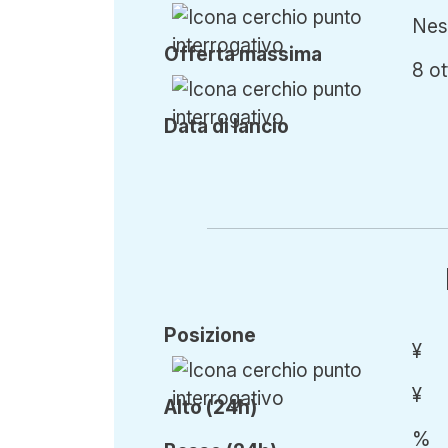
Ness
Offerta
massima
8 ot
Data di lancio
Posizione
¥
¥
Alto (24h)
%