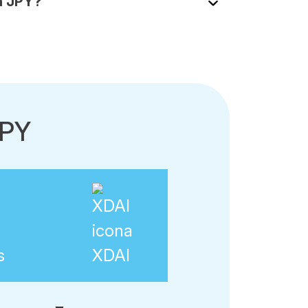
n JPY?
JPY
s
XDAI
=