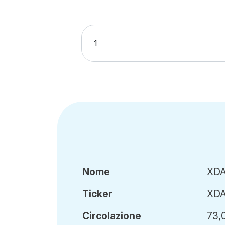
Nome
XDA
Ticker
XDA
Circ
olazione
73,