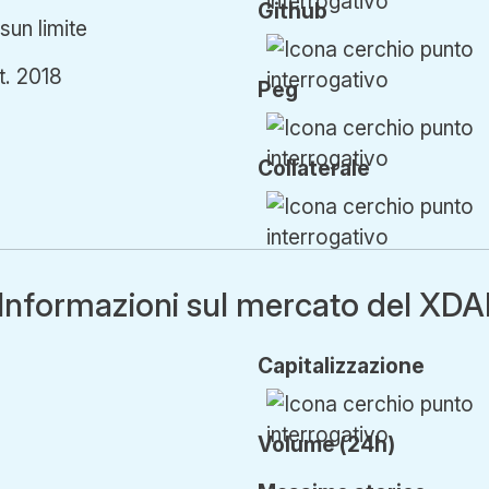
Github
un limite
t. 2018
Peg
Collaterale
Informazioni sul mercato del XDA
Cap
italizzazione
Volume (24h)