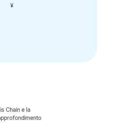
¥
is Chain e la
di approfondimento