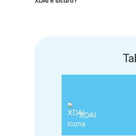
XDAI è sicuro?
Ta
XDAI