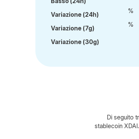
Basso (24h)
%
Var
iazione
(24h)
%
Var
iazione
(7g)
Var
iazione
(30g)
Di seguito t
stablecoin XDAI. 