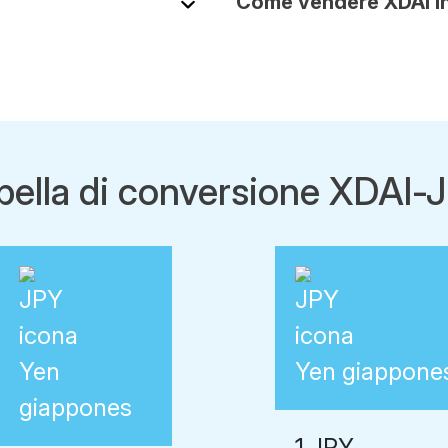
Come vendere XDAI i
bella di conversione XDAI-
Yen
Yen giappone
giappones
1 JPY