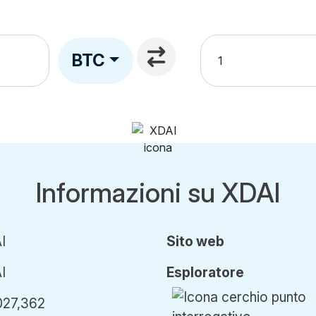
BTC
Informazioni su XDAI
I
Sito web
I
Esploratore
027,362