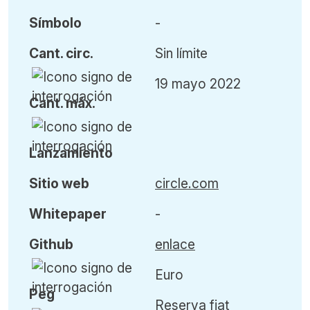
Símbolo
-
Cant
.
circ.
Sin límite
19 mayo 2022
Cant
.
máx
.
L
anzamiento
Sitio web
circle.com
Whitepaper
-
Github
enlace
Euro
Peg
Reserva fiat