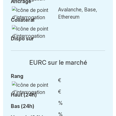
Ancrage
Avalanche, Base,
Ethereum
Collatéral
Dispo sur
EURC sur le marché
Rang
€
€
Haut (24h)
%
Bas (24h)
%