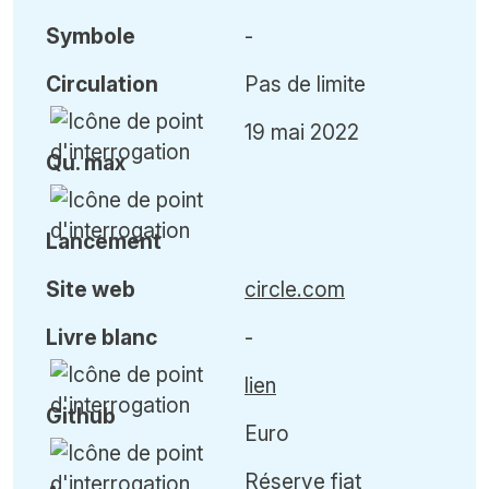
Symbole
-
Circulation
Pas de limite
19 mai 2022
Qu
.
max
Lancement
Site web
circle.com
Livre blanc
-
lien
Github
Euro
Réserve fiat