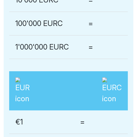
100'000 EURC
=
1'000'000 EURC
=
€1
=