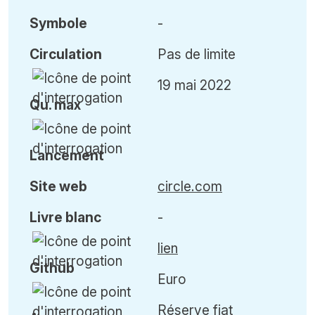
Symbole
-
Circulation
Pas de limite
19 mai 2022
Qu
.
max
Lancement
Site web
circle.com
Livre blanc
-
lien
Github
Euro
Réserve fiat