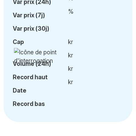
Var
prix (24h)
%
Var
prix (7j)
Var
prix (30j)
Cap
kr
kr
Volume (24h)
kr
Record haut
kr
Date
Record bas