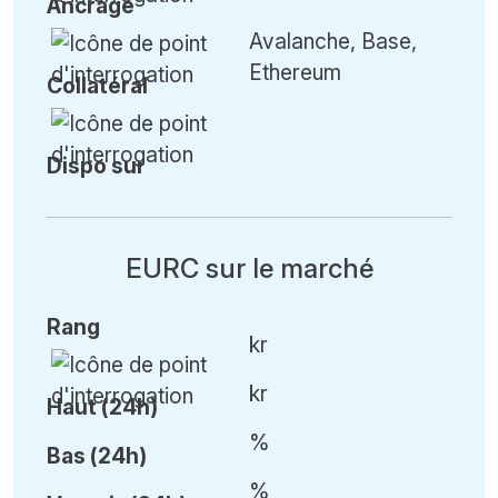
Ancrage
Avalanche, Base,
Ethereum
Collatéral
Dispo sur
EURC sur le marché
Rang
kr
kr
Haut (24h)
%
Bas (24h)
%