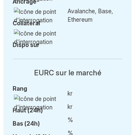
Ancrage
Avalanche, Base,
Ethereum
Collatéral
Dispo sur
EURC sur le marché
Rang
kr
kr
Haut (24h)
%
Bas (24h)
%