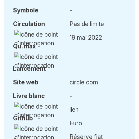
Symbole
-
Circulation
Pas de limite
19 mai 2022
Qu
.
max
Lancement
Site web
circle.com
Livre blanc
-
lien
Github
Euro
Réserve fiat