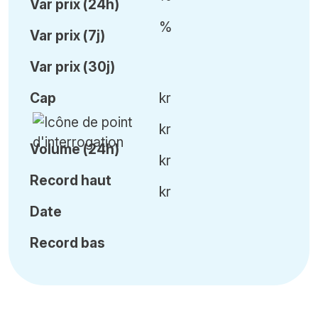
Var
prix (24h)
%
Var
prix (7j)
Var
prix (30j)
Cap
kr
kr
Volume (24h)
kr
Record haut
kr
Date
Record bas