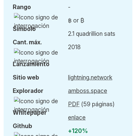
Rango
-
฿ or ₿
Símbolo
2.1 quadrillion sats
Cant
.
máx
.
2018
L
anzamiento
Sitio web
lightning.network
Explorador
amboss.space
PDF
(59 páginas)
Whitepaper
enlace
Github
+120%