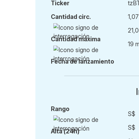
Ticker
tzB
Cant
idad
circ.
1,07
21,
Cant
idad
máx
ima
19 
Fecha de l
anzamiento
Rango
S$
S$
Alta (24h)