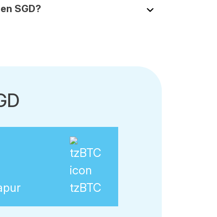
 en SGD?
SGD
apur
tzBTC