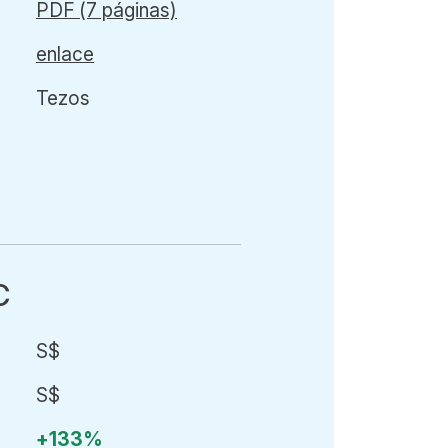
PDF (7 páginas)
enlace
Tezos
C
S$
S$
+133%