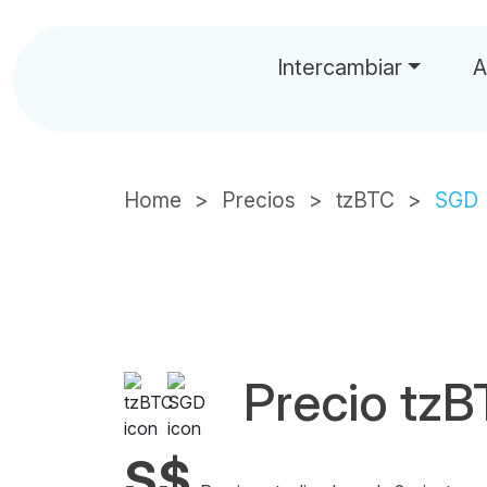
Intercambiar
A
Home
Precios
tzBTC
SGD
Precio tz
S$