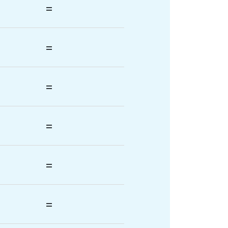
=
=
=
=
=
=