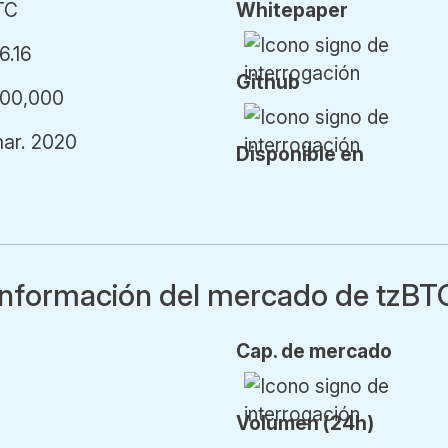
TC
Whitepaper
6.16
Github
000,000
mar. 2020
Disponible en
Información del mercado de tzBT
Cap.
de mercado
Vol
umen
(24h)