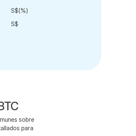
S$
(
%)
S$
zBTC
comunes sobre
tallados para