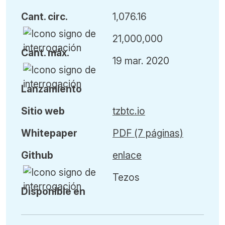
Cant
.
circ.
1,076.16
21,000,000
Cant
.
máx
.
19 mar. 2020
L
anzamiento
Sitio web
tzbtc.io
Whitepaper
PDF (7 páginas)
Github
enlace
Tezos
Disponible en