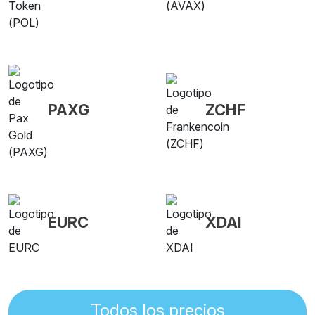
PAXG
ZCHF
EURC
XDAI
Todos los precios