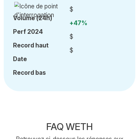
$
Volume (24h)
+47%
Perf 2024
$
Record haut
$
Date
Record bas
FAQ WETH
Retrouvez ci-dessous les réponses aux