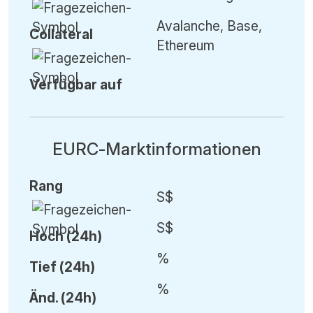
Avalanche, Base,
Collateral
Ethereum
Verfügbar auf
EURC-Marktinformationen
Rang
S$
S$
Hoch (24h)
%
Tief (24h)
%
Änd.
(24h)