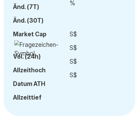
%
Änd.
(7T)
Änd.
(30T)
Market Cap
S$
S$
Vol
.
(24h)
S$
Allzeithoch
S$
Datum
ATH
Allzeittief