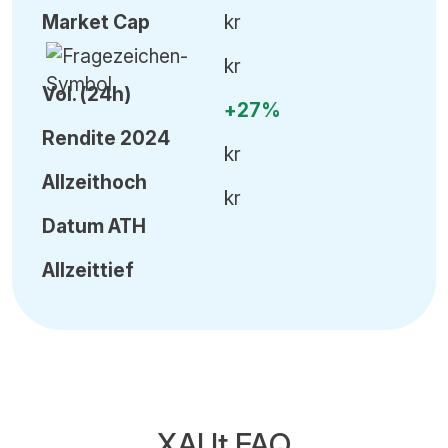
Market Cap
kr
kr
Vol
.
(24h)
+27%
Rendite 2024
kr
Allzeithoch
kr
Datum
ATH
Allzeittief
XAUt FAQ