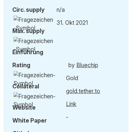
Circ. supply
n/a
31. Okt 2021
Max. supply
Einführung
Rating
by
Bluechip
Gold
Collateral
gold.tether.to
Link
Website
-
White Paper