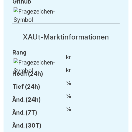
Github
XAUt-Marktinformationen
Rang
kr
kr
Hoch (24h)
%
Tief (24h)
%
Änd.
(24h)
%
Änd.
(7T)
Änd.
(30T)