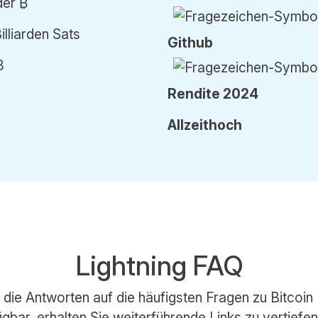
der ₿
Billiarden Sats
Github
8
Rendite 2024
Allzeithoch
Lightning FAQ
e die Antworten auf die häufigsten Fragen zu Bitcoin 
gbar, erhalten Sie weiterführende Links zu vertiefen