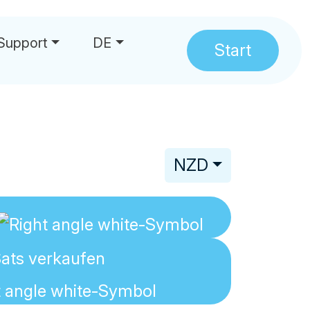
Support
DE
Start
hrungen
NZD
ats
verkaufen