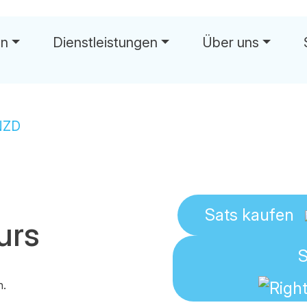
en
Dienstleistungen
Über uns
wä
NZD
Sats
kaufen
urs
S
n.