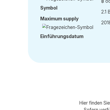
฿ o
Symbol
2.1 
Max
imum
supply
201
Einführung
sdatum
Hier finden Si
Sofern verfü