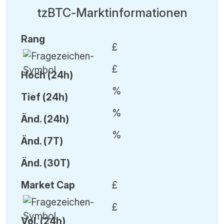
tzBTC-Marktinformationen
Rang
£
£
Hoch (24h)
%
Tief (24h)
%
Änd.
(24h)
%
Änd.
(7T)
Änd.
(30T)
Market Cap
£
£
Vol
.
(24h)