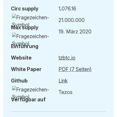
Circ
supply
1,076.16
21.000.000
Max
supply
19. März 2020
Einführung
Website
tzbtc.io
White Paper
PDF (7 Seiten)
Github
Link
Tezos
Verfügbar auf