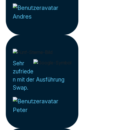
Andres
Sehr
zufriede
n mit der Ausführung
Swap.
Peter