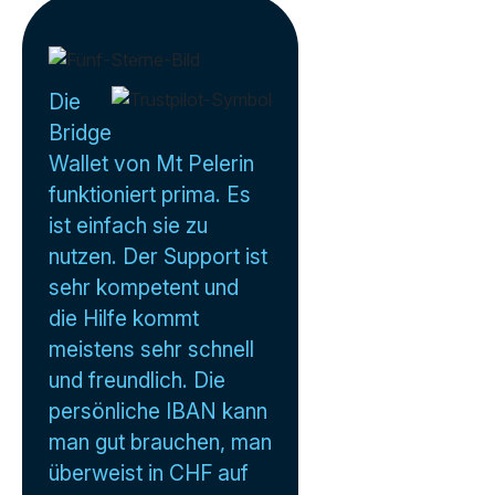
Die
Bridge
Wallet von Mt Pelerin
funktioniert prima. Es
ist einfach sie zu
nutzen. Der Support ist
sehr kompetent und
die Hilfe kommt
meistens sehr schnell
und freundlich. Die
persönliche IBAN kann
man gut brauchen, man
überweist in CHF auf