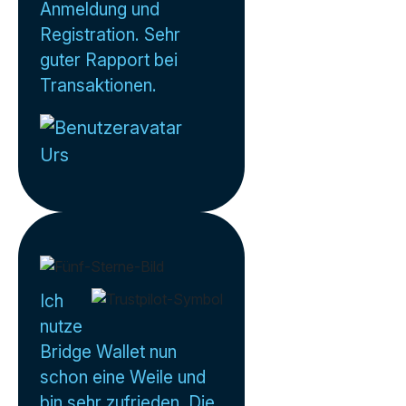
Anmeldung und
Registration. Sehr
guter Rapport bei
Transaktionen.
Urs
Ich
nutze
Bridge Wallet nun
schon eine Weile und
bin sehr zufrieden. Die