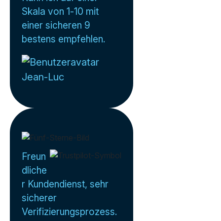
Skala von 1-10 mit
einer sicheren 9
bestens empfehlen.
Jean-Luc
Freun
dliche
r Kundendienst, sehr
sicherer
Verifizierungsprozess.