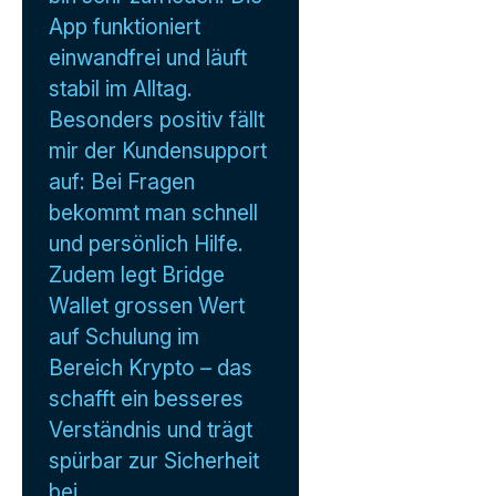
App funktioniert
einwandfrei und läuft
stabil im Alltag.
Besonders positiv fällt
mir der Kundensupport
auf: Bei Fragen
bekommt man schnell
und persönlich Hilfe.
Zudem legt Bridge
Wallet grossen Wert
auf Schulung im
Bereich Krypto – das
schafft ein besseres
Verständnis und trägt
spürbar zur Sicherheit
bei.