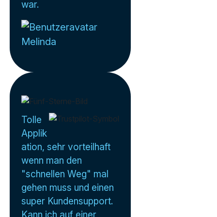
war.
Melinda
Tolle
Applik
ation, sehr vorteilhaft
wenn man den
"schnellen Weg" mal
gehen muss und einen
super Kundensupport.
Kann ich auf einer