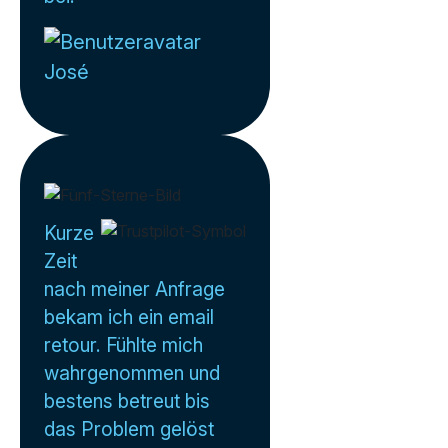
José
Kurze
Zeit
nach meiner Anfrage
bekam ich ein email
retour. Fühlte mich
wahrgenommen und
bestens betreut bis
das Problem gelöst