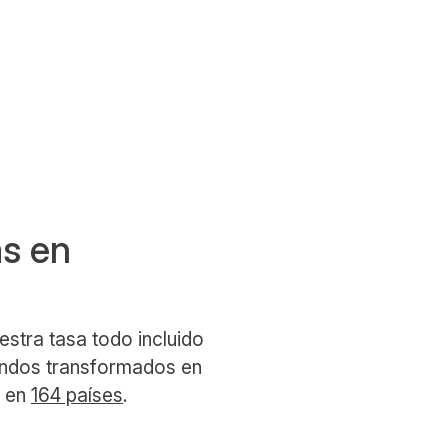
as en
estra tasa todo incluido
fondos transformados en
a en
164 países
.