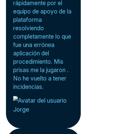
rápidamente por el
equipo de apoyo de la
plataforma
resolviendo
completamente lo que
fue una errónea
aplicación del
procedimiento. Mis
prisas me la jugaron .
No he vuelto a tener
incidencias.
Jorge