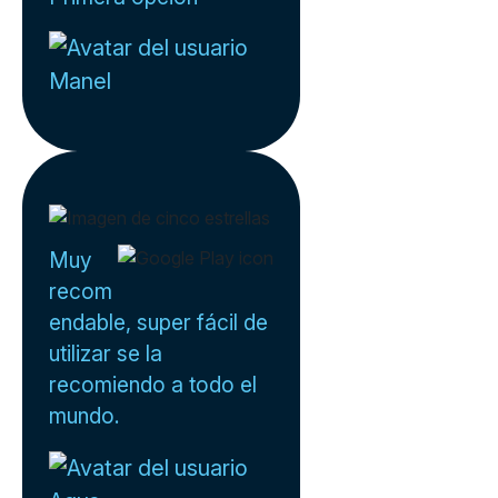
Manel
Muy
recom
endable, super fácil de
utilizar se la
recomiendo a todo el
mundo.