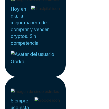
Hoy en
día, la
mejor manera de
comprar y vender
cryptos. Sin
competencia!
Gorka
Siempre
uso esta