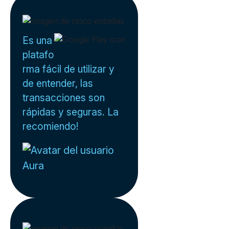
Es una
platafo
rma fácil de utilizar y
de entender, las
transacciones son
rápidas y seguras. La
recomiendo!
Aura