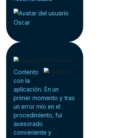
Oscar
Contento
con la
aplicación. En un
primer momento y tras
un error mío en el
procedimiento, fui
asesorado
conveniente y