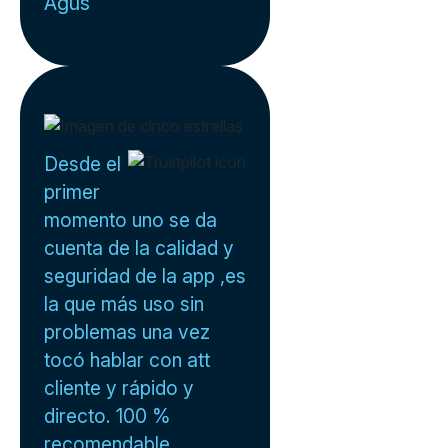
Agus
Desde el
primer
momento uno se da
cuenta de la calidad y
seguridad de la app ,es
la que más uso sin
problemas una vez
tocó hablar con att
cliente y rápido y
directo. 100 %
recomendable