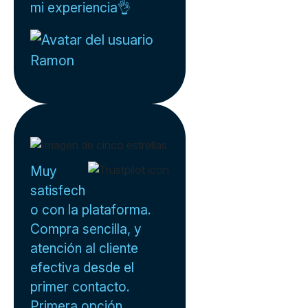
mi experiencia👌
Ramon
Muy
satisfech
o con la plataforma.
Compra sencilla, y
atención al cliente
efectiva desde el
primer contacto.
Primera opción