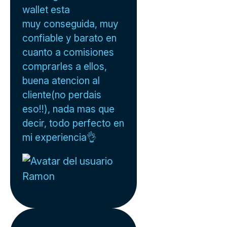
wallet esta
muy conseguida, muy
confiable y barato en
cuanto a comisiones
comprarles a ellos,
buena atencion al
cliente(no perdais
eso!!), nada mas que
decir, todo perfecto en
mi experiencia👌
Ramon