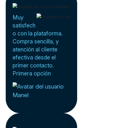
Muy
satisfech
o con la plataforma.
Compra sencilla, y
atención al cliente
efectiva desde el
primer contacto.
Primera opción
Manel