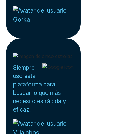
Gorka
Siempre
uso esta
plataforma para
buscar lo que más
necesito es rápida y
eficaz.
Villalobos