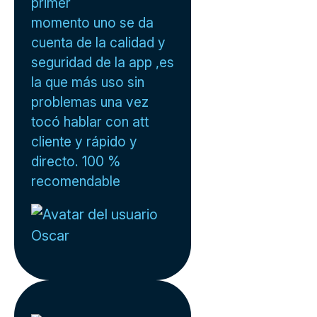
primer
momento uno se da
cuenta de la calidad y
seguridad de la app ,es
la que más uso sin
problemas una vez
tocó hablar con att
cliente y rápido y
directo. 100 %
recomendable
Oscar