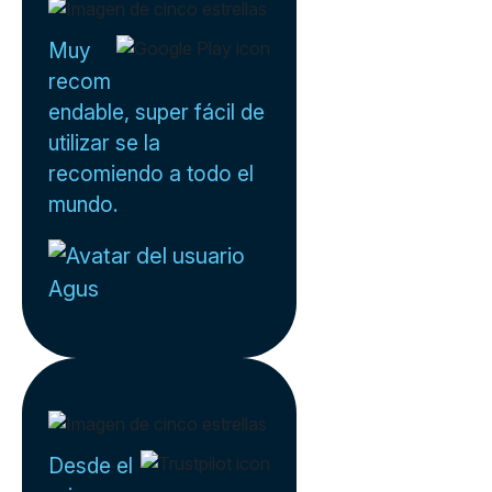
Muy
recom
endable, super fácil de
utilizar se la
recomiendo a todo el
mundo.
Agus
Desde el