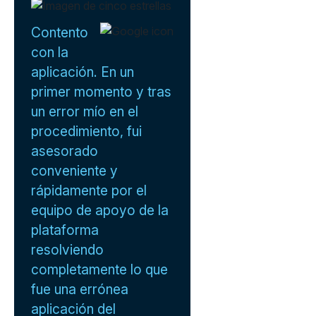
Contento
con la
aplicación. En un
primer momento y tras
un error mío en el
procedimiento, fui
asesorado
conveniente y
rápidamente por el
equipo de apoyo de la
plataforma
resolviendo
completamente lo que
fue una errónea
aplicación del