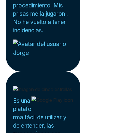
procedimiento. Mis
prisas me la jugaron .
No he vuelto a tener
incidencias.
Jorge
Es una
platafo
rma fácil de utilizar y
de entender, las