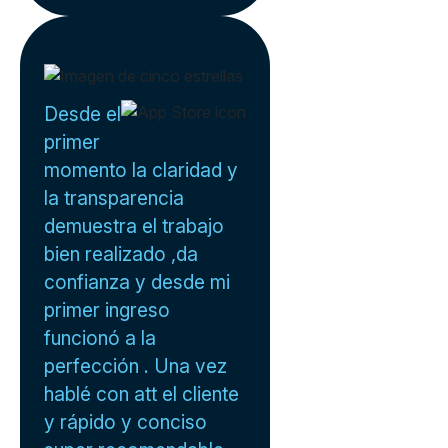
Desde el
primer
momento la claridad y
la transparencia
demuestra el trabajo
bien realizado ,da
confianza y desde mi
primer ingreso
funcionó a la
perfección . Una vez
hablé con att el cliente
y rápido y conciso