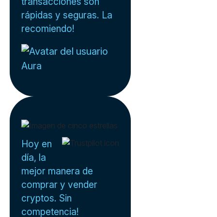
transacciones son
rápidas y seguras. La
recomiendo!
Aura
Hoy en
día, la
mejor manera de
comprar y vender
cryptos. Sin
competencia!