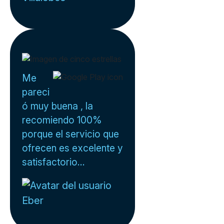
Me
pareci
ó muy buena , la
recomiendo 100%
porque el servicio que
ofrecen es excelente y
satisfactorio...
Eber