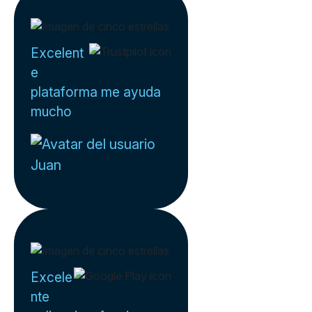
Excelent
e
plataforma me ayuda
mucho
Juan
Excele
nte