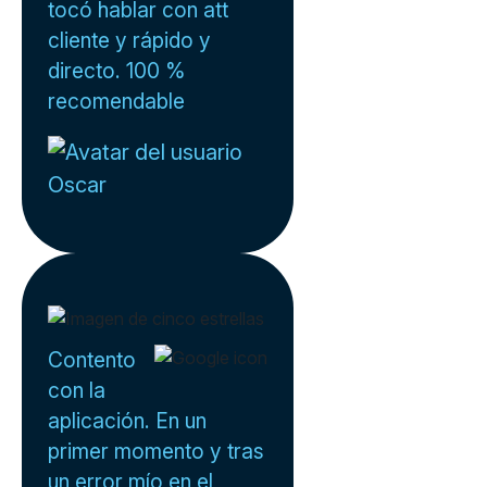
tocó hablar con att
cliente y rápido y
directo. 100 %
recomendable
Oscar
Contento
con la
aplicación. En un
primer momento y tras
un error mío en el