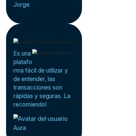
Jorge
Es una
platafo
rma fácil de utilizar y
de entender, las
transacciones son
rápidas y seguras. La
recomiendo!
Aura