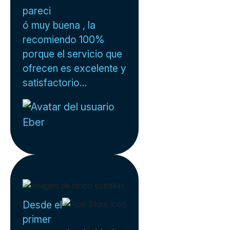
pareci
ó muy buena , la
recomiendo 100%
porque el servicio que
ofrecen es excelente y
satisfactorio...
Eber
Desde el
primer