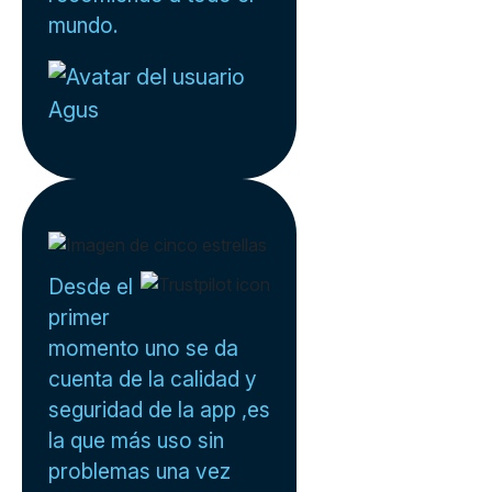
mundo.
Agus
Desde el
primer
momento uno se da
cuenta de la calidad y
seguridad de la app ,es
la que más uso sin
problemas una vez