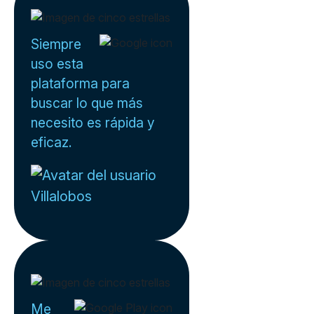
Siempre
uso esta
plataforma para
buscar lo que más
necesito es rápida y
eficaz.
Villalobos
Me