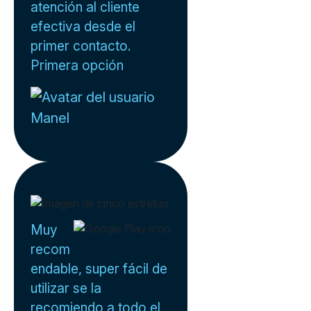
atención al cliente
efectiva desde el
primer contacto.
Primera opción
Manel
Muy
recom
endable, super fácil de
utilizar se la
recomiendo a todo el