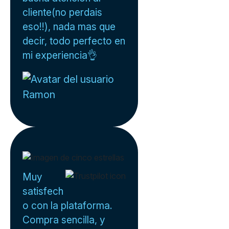
cliente(no perdais
eso!!), nada mas que
decir, todo perfecto en
mi experiencia👌
Ramon
Muy
satisfech
o con la plataforma.
Compra sencilla, y