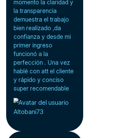
momento la claridad y
la transparencia
demuestra el trabajo
bien realizado ,da
confianza y desde mi
primer ingreso
funcionó a la
perfección . Una vez
hablé con att el cliente
y rápido y conciso
super recomendable
Altobani73