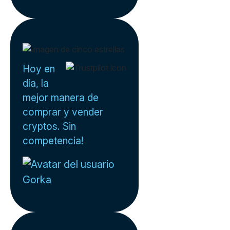
Hoy en
día, la
mejor manera de
comprar y vender
cryptos. Sin
competencia!
Gorka