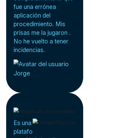
fue una errónea
aplicación del
procedimiento. Mis
prisas me la jugaron .
No he vuelto a tener
incidencias.
Jorge
Es una
platafo