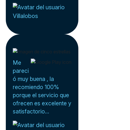
Villalobos
Me
pareci
ó muy buena , la
recomiendo 100%
porque el servicio que
ofrecen es excelente y
satisfactorio...