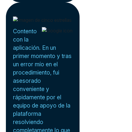
Contento
con la
aplicación. En un
primer momento y tras
un error mío en el
procedimiento, fui
asesorado
conveniente y
rápidamente por el
equipo de apoyo de la
plataforma
resolviendo
completamente lo que