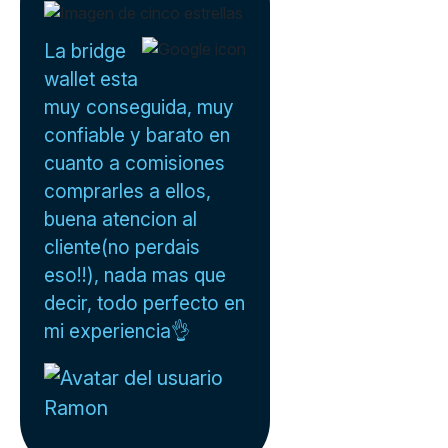
La bridge
wallet esta
muy conseguida, muy
confiable y barato en
cuanto a comisiones
comprarles a ellos,
buena atencion al
cliente(no perdais
eso!!), nada mas que
decir, todo perfecto en
mi experiencia👌
Ramon