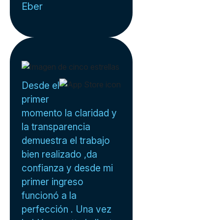
Eber
Desde el
primer
momento la claridad y
la transparencia
demuestra el trabajo
bien realizado ,da
confianza y desde mi
primer ingreso
funcionó a la
perfección . Una vez