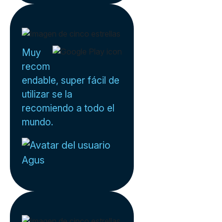
Muy
recom
endable, super fácil de
utilizar se la
recomiendo a todo el
mundo.
Agus