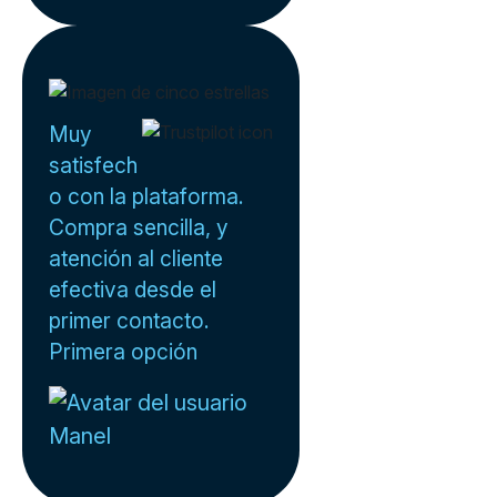
Muy
satisfech
o con la plataforma.
Compra sencilla, y
atención al cliente
efectiva desde el
primer contacto.
Primera opción
Manel