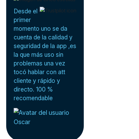
Desde el
primer
momento uno se da
cuenta de la calidad y
seguridad de la app ,es
la que más uso sin
problemas una vez
tocó hablar con att
cliente y rápido y
directo. 100 %
recomendable
Oscar