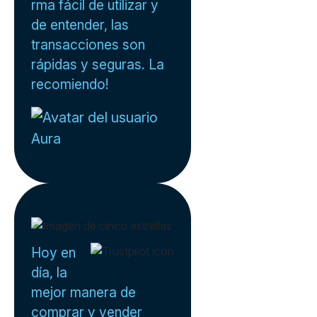
rma fácil de utilizar y
de entender, las
transacciones son
rápidas y seguras. La
recomiendo!
Aura
Hoy en
día, la
mejor manera de
comprar y vender