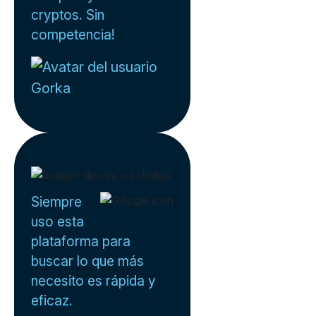
cryptos. Sin
competencia!
Gorka
Siempre
uso esta
plataforma para
buscar lo que más
necesito es rápida y
eficaz.