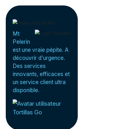
Mt
Pelerin
est une vraie pépite. A
découvrir d'urgence.
Des services
innovants, efficaces et
un service client ultra
disponible.
Tortillas Go