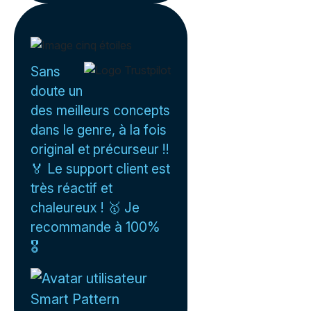
Sans
doute un
des meilleurs concepts
dans le genre, à la fois
original et précurseur !!
🏅 Le support client est
très réactif et
chaleureux ! 🥇 Je
recommande à 100%
🎖️
Smart Pattern