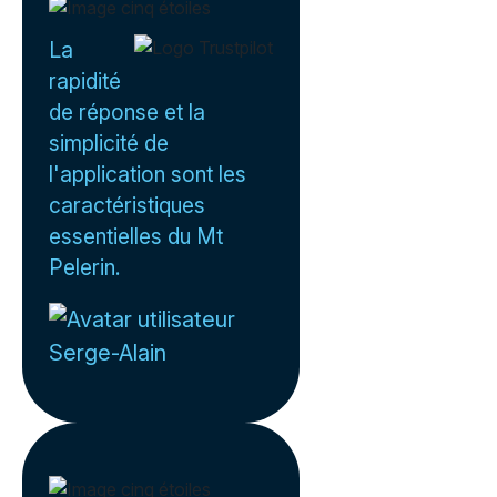
La
rapidité
de réponse et la
simplicité de
l'application sont les
caractéristiques
essentielles du Mt
Pelerin.
Serge-Alain