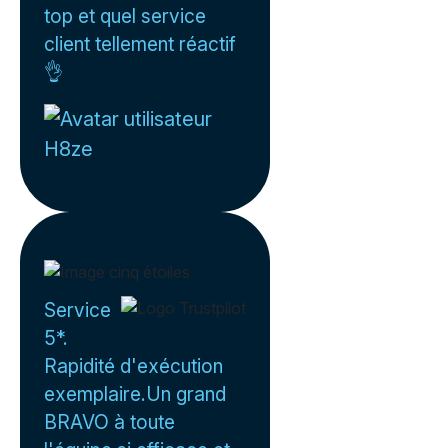
top et quel service
client tellement réactif
👌
H8ze
Service
5*.
Rapidité d'exécution
exemplaire.Un grand
BRAVO à toute