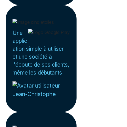
Une
applic
ation simple à utiliser
et une société à
l'écoute de ses clients,
même les débutants
Jean-Christophe