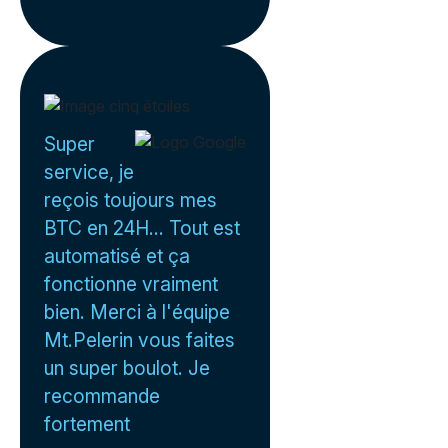
Super
service, je
reçois toujours mes
BTC en 24H... Tout est
automatisé et ça
fonctionne vraiment
bien. Merci à l'équipe
Mt.Pelerin vous faites
un super boulot. Je
recommande
fortement