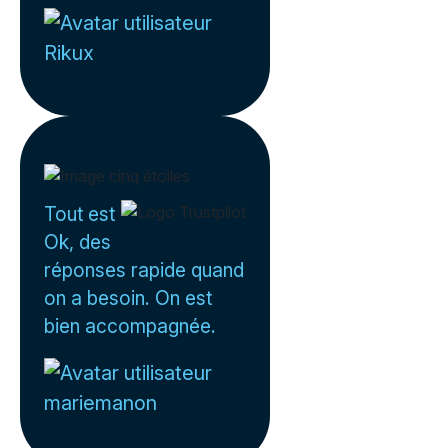
Rikux
Tout est
Ok, des
réponses rapide quand
on a besoin. On est
bien accompagnée.
mariemanon