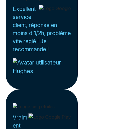
Excellent
service
client, réponse en
moins d'1/2h, problème
vite réglé ! Je
recommande !
Hughes
Vraim
ent