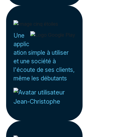
Une
applic
ation simple à utiliser
et une société à
l'écoute de ses clients,
même les débutants
Jean-Christophe