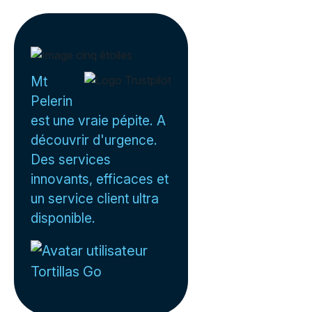
Mt
Pelerin
est une vraie pépite. A
découvrir d'urgence.
Des services
innovants, efficaces et
un service client ultra
disponible.
Tortillas Go