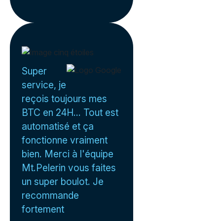
Super
service, je
reçois toujours mes
BTC en 24H... Tout est
automatisé et ça
fonctionne vraiment
bien. Merci à l'équipe
Mt.Pelerin vous faites
un super boulot. Je
recommande
fortement