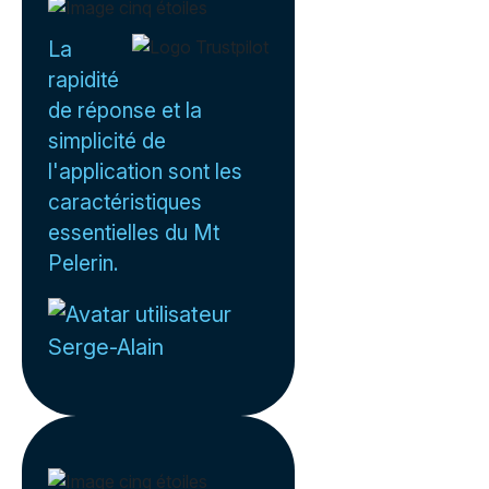
La
rapidité
de réponse et la
simplicité de
l'application sont les
caractéristiques
essentielles du Mt
Pelerin.
Serge-Alain