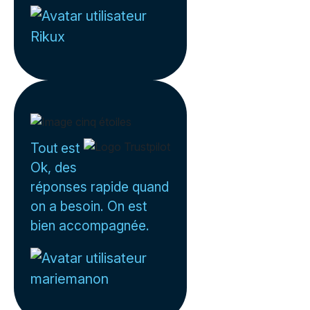
Rikux
Tout est
Ok, des
réponses rapide quand
on a besoin. On est
bien accompagnée.
mariemanon