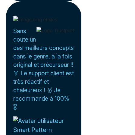
Sans
doute un
des meilleurs concepts
dans le genre, à la fois
original et précurseur !!
🏅 Le support client est
très réactif et
chaleureux ! 🥇 Je
recommande à 100%
🎖️
Smart Pattern