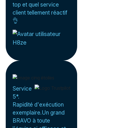
top et quel service
client tellement réactif
👌
H8ze
Service
5*.
Rapidité d'exécution
exemplaire.Un grand
BRAVO à toute