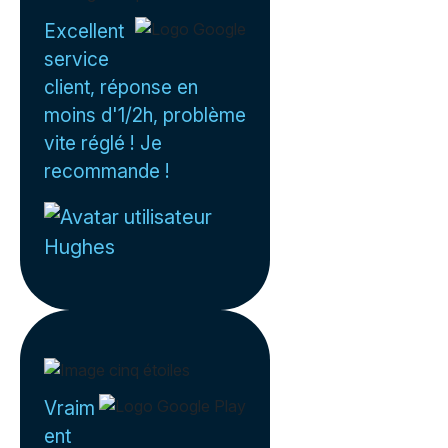
Excellent
service
client, réponse en
moins d'1/2h, problème
vite réglé ! Je
recommande !
Hughes
Vraim
ent