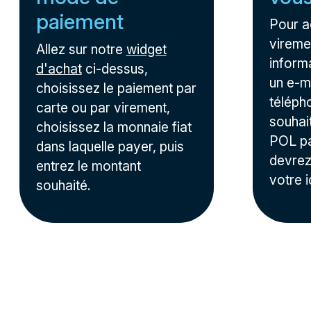
paiement
Pour a
viremen
Allez sur notre
widget
inform
d'achat
ci-dessus,
un e-m
choisissez le paiement par
téléph
carte ou par virement,
souhai
choisissez la monnaie fiat
POL pa
dans laquelle payer, puis
devrez
entrez le montant
votre i
souhaité.