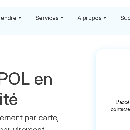
rendre
Services
À propos
Sup
 POL en
ité
ément par carte,
par virement