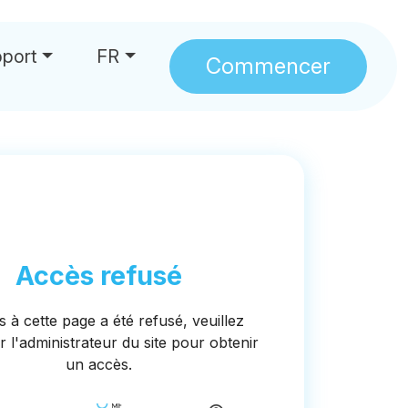
port
FR
Commencer