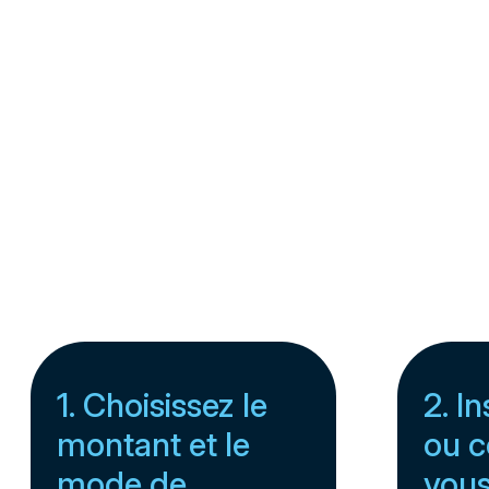
1. Choisissez le
2. I
montant et le
ou c
mode de
vou