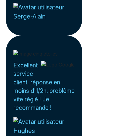
Serge-Alain
Excellent
service
client, réponse en
moins d'1/2h, problème
vite réglé ! Je
recommande !
Hughes