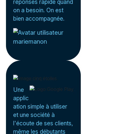
réponses rapide quand
on a besoin. On est
bien accompagnée.
mariemanon
Une
applic
ation simple à utiliser
et une société à
l'écoute de ses clients,
même les débutants