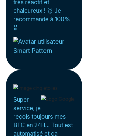
très réactif et
chaleureux ! 🥇 Je
recommande à 100%
🎖️
Smart Pattern
Super
service, je
reçois toujours mes
BTC en 24H... Tout est
automatisé et ça