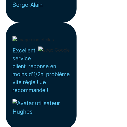
Serge-Alain
Excellent
service
client, réponse en
moins d'1/2h, problème
vite réglé ! Je
recommande !
Hughes