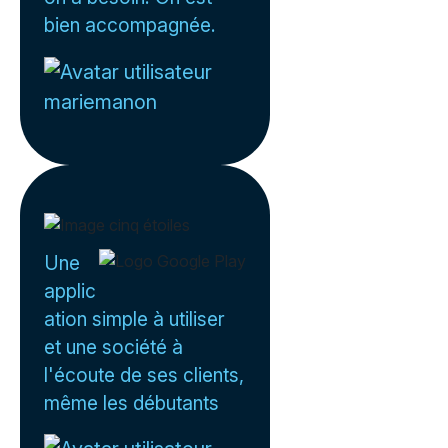
bien accompagnée.
mariemanon
Une
applic
ation simple à utiliser
et une société à
l'écoute de ses clients,
même les débutants