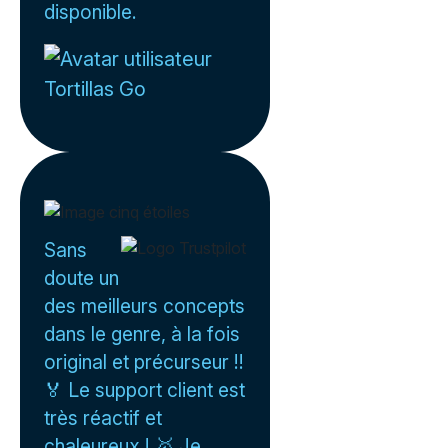
disponible.
Tortillas Go
Sans
doute un
des meilleurs concepts
dans le genre, à la fois
original et précurseur !!
🏅 Le support client est
très réactif et
chaleureux ! 🥇 Je