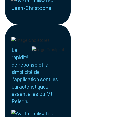
Jean-Christophe
La
rapidité
de réponse et la
simplicité de
l'application sont les
caractéristiques
essentielles du Mt
Pelerin.