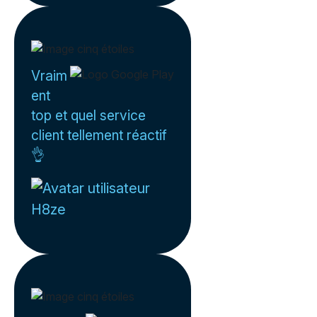
Vraim
ent
top et quel service
client tellement réactif
👌
H8ze