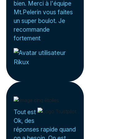
bien. Merci à l'équipe
Mt.Pelerin vous faites
un super boulot. Je
recommande
fortement
Rikux
Tout est
Ok, des
réponses rapide quand
on a besoin. On est