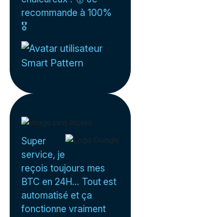
recommande à 100%
🎖️
Smart Pattern
Super
service, je
reçois toujours mes
BTC en 24H... Tout est
automatisé et ça
fonctionne vraiment