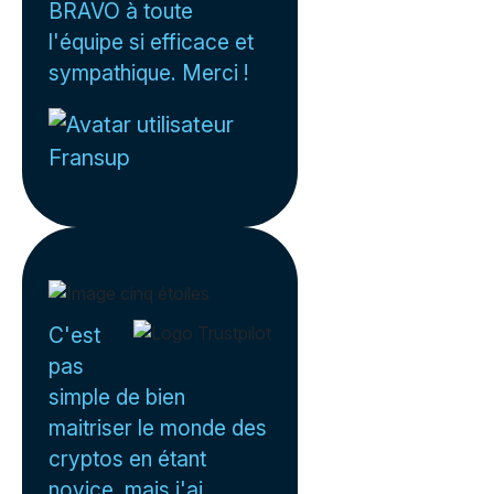
BRAVO à toute
l'équipe si efficace et
sympathique. Merci !
Fransup
C'est
pas
simple de bien
maitriser le monde des
cryptos en étant
novice, mais j'ai