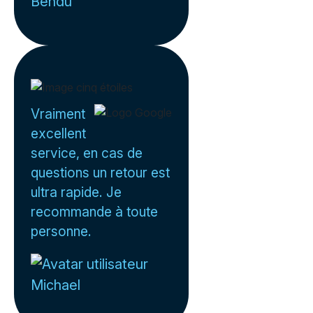
Bendu
Vraiment
excellent
service, en cas de
questions un retour est
ultra rapide. Je
recommande à toute
personne.
Michael