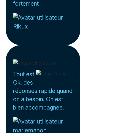
fortement
Rikux
Tout est
Ok, des
réponses rapide quand
on a besoin. On est
bien accompagnée.
mariemanon