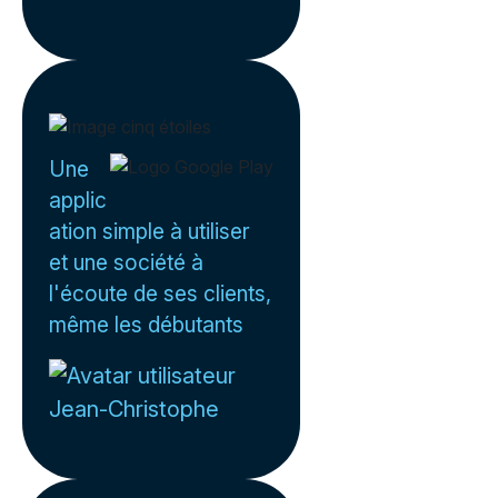
Une
applic
ation simple à utiliser
et une société à
l'écoute de ses clients,
même les débutants
Jean-Christophe