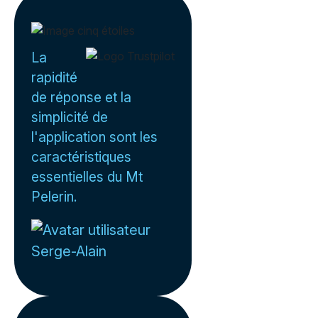
La
rapidité
de réponse et la
simplicité de
l'application sont les
caractéristiques
essentielles du Mt
Pelerin.
Serge-Alain