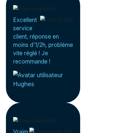
Excellent
service
client, réponse en
moins d'1/2h, problème
vite réglé ! Je
recommande !
Hughes
Vraim