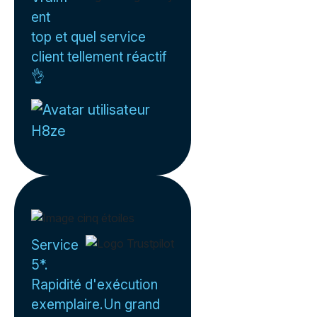
ent
top et quel service
client tellement réactif
👌
H8ze
Service
5*.
Rapidité d'exécution
exemplaire.Un grand