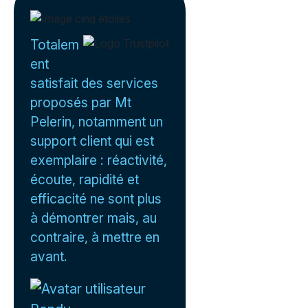
Totalem
ent
satisfait des services
proposés par Mt
Pelerin, notamment un
support client qui est
exemplaire : réactivité,
écoute, rapidité et
efficacité ne sont plus
à démontrer mais, au
contraire, à mettre en
avant.