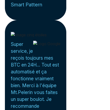
Smart Pattern
Super
service, je
reçois toujours mes
BTC en 24H... Tout est
automatisé et ça
fonctionne vraiment
bien. Merci à l'équipe
Mt.Pelerin vous faites
un super boulot. Je
recommande