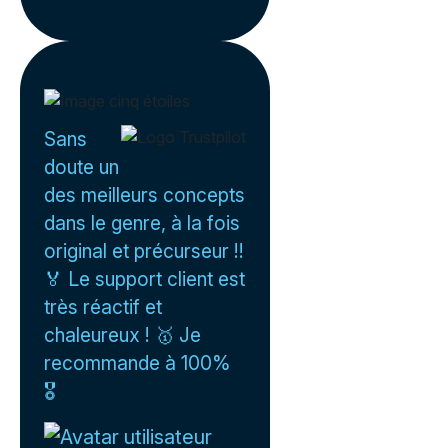
Sans
doute un
des meilleurs concepts
dans le genre, à la fois
original et précurseur !!
🏅 Le support client est
très réactif et
chaleureux ! 🥇 Je
recommande à 100%
🎖️