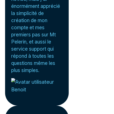
énormément apprécié
la simplicité de
création de mon
compte et mes
premiers pas sur Mt
Pelerin, et aussi le
service support qui
répond à toutes les
questions même les
plus simples.
Benoit