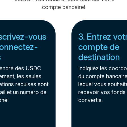
compte bancaire!
nscrivez-vous
3. Entrez vot
onnectez-
compte de
s
destination
vendre des USDC
Indiquez les coord
ement, les seules
du compte bancaire
ations requises sont
lequel vous souhait
ail et un numéro de
recevoir vos fonds
one!
convertis.