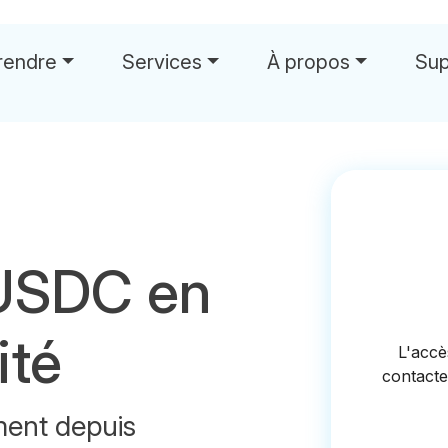
rendre
Services
À propos
Sup
USDC en
ité
ent depuis