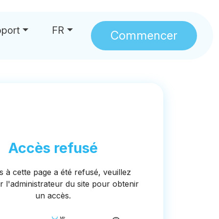
port
FR
Commencer