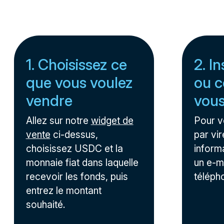
1. Choisissez ce
2. I
que vous voulez
ou c
vendre
vou
Allez sur notre
widget de
Pour 
vente
ci-dessus,
par vir
choisissez USDC et la
inform
monnaie fiat dans laquelle
un e-m
recevoir les fonds, puis
téléph
entrez le montant
souhaité.