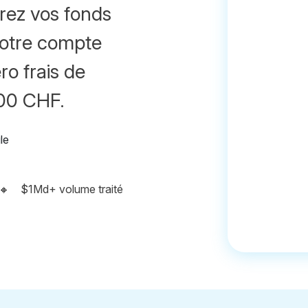
irez vos fonds
votre compte
ro frais de
500 CHF.
🔸
$1Md+ volume traité