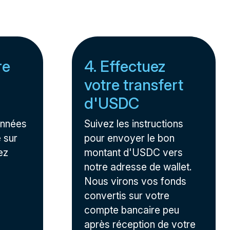
re
4. Effectuez
votre transfert
d'USDC
onnées
Suivez les instructions
 sur
pour envoyer le bon
ez
montant d'USDC vers
notre adresse de wallet.
Nous virons vos fonds
convertis sur votre
compte bancaire peu
après réception de votre