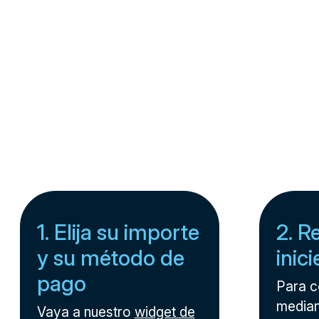
1. Elija su importe
2. R
y su método de
inic
pago
Para 
median
Vaya a nuestro
widget de