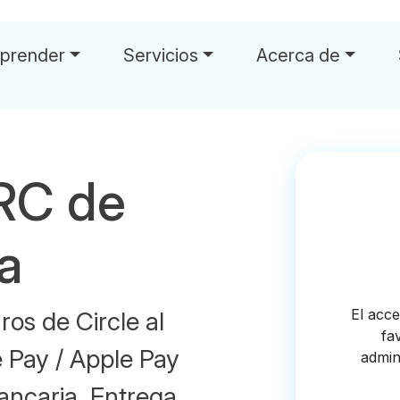
prender
Servicios
Acerca de
RC de
la
os de Circle al
e Pay / Apple Pay
ancaria. Entrega