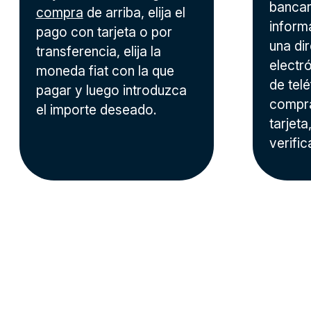
bancari
compra
de arriba, elija el
inform
pago con tarjeta o por
una di
transferencia, elija la
electr
moneda fiat con la que
de tel
pagar y luego introduzca
compr
el importe deseado.
tarjet
verific